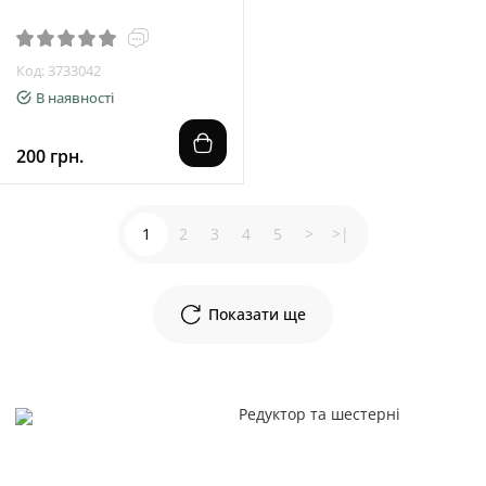
Код: 3733042
В наявності
200 грн.
1
2
3
4
5
>
>|
Показати ще
Редуктор та шестерні