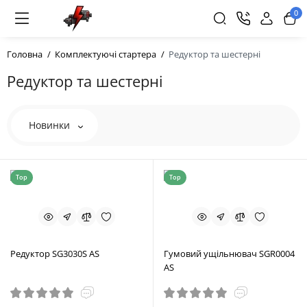
0
Головна
Комплектуючі стартера
Редуктор та шестерні
Редуктор та шестерні
Новинки
Top
Top
Редуктор SG3030S AS
Гумовий ущільнювач SGR0004
AS