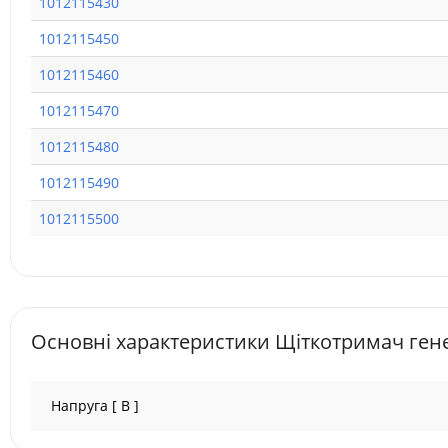
1012115430
1012115450
1012115460
1012115470
1012115480
1012115490
1012115500
Основні характеристики Щіткотримач ген
Напруга [ В ]