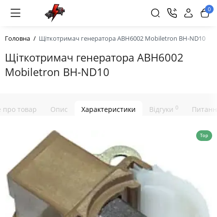
0
Головна
Щіткотримач генератора ABH6002 Mobiletron BH-ND10
Щіткотримач генератора ABH6002
Mobiletron BH-ND10
0
е про товар
Опис
Характеристики
Відгуки
Питанн
Top