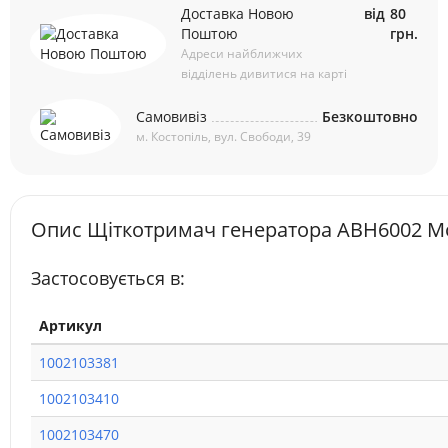
Доставка Новою
від
80
Поштою
грн.
Адреси найближчих
відділень дивитися на карті
Самовивіз
Безкоштовно
м. Костопіль, вул. Свободи, 39
Опис Щіткотримач генератора ABH6002 Mo
Застосовується в:
Артикул
1002103381
1002103410
1002103470