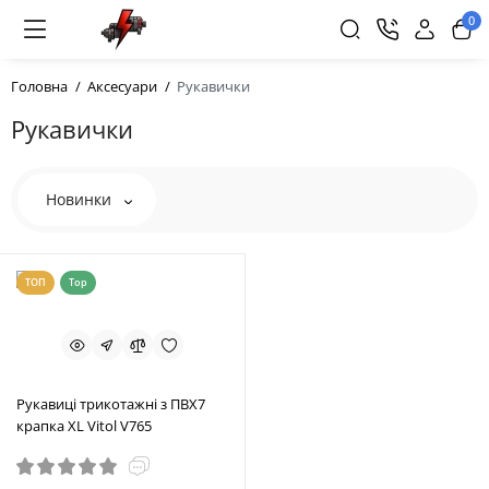
0
Головна
Аксесуари
Рукавички
Рукавички
Новинки
ТОП
Top
Рукавиці трикотажні з ПВХ7
крапка XL Vitol V765