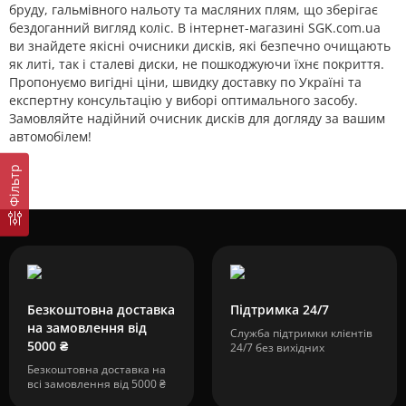
бруду, гальмівного нальоту та масляних плям, що зберігає
бездоганний вигляд коліс. В інтернет-магазині SGK.com.ua
ви знайдете якісні очисники дисків, які безпечно очищають
як литі, так і сталеві диски, не пошкоджуючи їхнє покриття.
Пропонуємо вигідні ціни, швидку доставку по Україні та
експертну консультацію у виборі оптимального засобу.
Замовляйте надійний очисник дисків для догляду за вашим
автомобілем!
Фільтр
Безкоштовна доставка
Підтримка 24/7
на замовлення від
Служба підтримки клієнтів
5000 ₴
24/7 без вихідних
Безкоштовна доставка на
всі замовлення від 5000 ₴