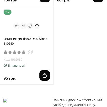
130 грн.
80 грн.
Top
Очисник дисків 500 мл. Winso
810540
Код: 1962930
В наявності
95 грн.
Очисник дисків – ефективний
засіб для видалення пилу,