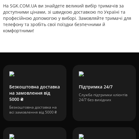
На SGK.COM.UA ви знайдете великий вибір тримачів за
доступними цінами, зі швидкою доставкою по Україні та
професійною допомогою у виборі. Замовляйте тримачі для
телефону та зробіть свої поїздки безпечними й
комфортними!
Безкоштовна доставка
Підтримка 24/7
на замовлення від
Служба підтримки клієнтів
5000 ₴
24/7 без вихідних
Безкоштовна доставка на
всі замовлення від 5000 ₴