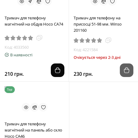
Тримач для телефону
Тримач для телефону на
магнітний на обдув Hoco CA74
присосці 51-98 мм. Winso
201160
Код: 4033560
Код: 4221584
В наявності
Очікується через 2-3 дні
210 грн.
230 грн.
Top
Тримач для телефону
магнітний на панель або скло
Hoco CA46