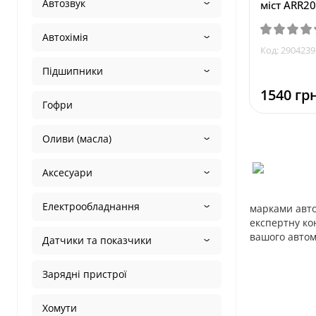
Автозвук
міст ARR20
Автохімія
Код: 2904239
Підшипники
1540 грн
Гофри
Оливи (масла)
Аксесуари
Електрообладнання
марками авто,
експертну ко
вашого автом
Датчики та показчики
Зарядні пристрої
Хомути