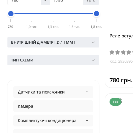
780
1,0 тис.
1,3 тис.
1,5 тис.
1,8 тис.
Реле регу
ВНУТРІШНІЙ ДІАМЕТР I.D.1 [ ММ ]
ТИП СХЕМИ
Код: 2930395
780 грн.
Датчики та покажчики
Top
Камера
Комплектуючі кондиціонера