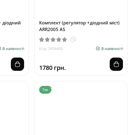
+ діодний
Комплект (регулятор +діодний міст)
ARR2005 AS
В наявності
Код: 2904400
В наявності
1780 грн.
Top