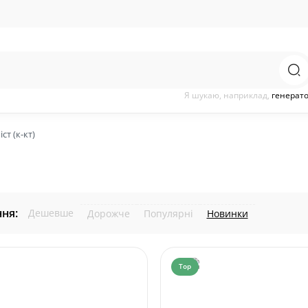
Я шукаю, наприклад,
генерат
ст (к-кт)
ня:
Дешевше
Дорожче
Популярні
Новинки
Top