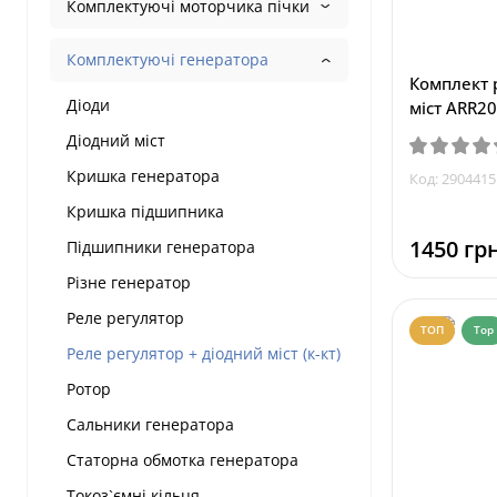
Комплектуючі моторчика пічки
Комплектуючі генератора
Комплект 
Діоди
міст ARR20
Діодний міст
Кришка генератора
Код: 2904415
Кришка підшипника
1450 грн
Підшипники генератора
Різне генератор
Реле регулятор
ТОП
Top
Реле регулятор + діодний міст (к-кт)
Ротор
Сальники генератора
Статорна обмотка генератора
Токоз`ємні кільця