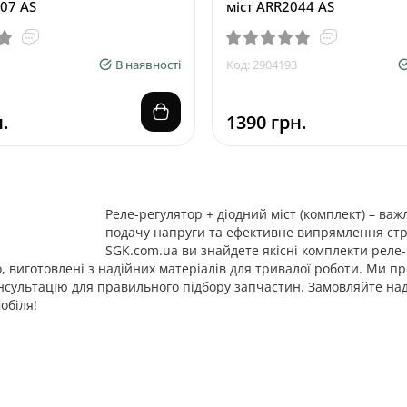
07 AS
міст ARR2044 AS
В наявності
Код: 2904193
.
1390 грн.
Реле-регулятор + діодний міст (комплект) – ва
подачу напруги та ефективне випрямлення стру
SGK.com.ua ви знайдете якісні комплекти реле-р
 виготовлені з надійних матеріалів для тривалої роботи. Ми про
нсультацію для правильного підбору запчастин. Замовляйте над
обіля!