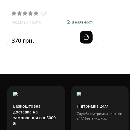
WAI
Модель:7445316
В наявності
Модель:7104
370 грн.
110 грн.
від
100 грн.
Очисники
карбюратора
Безкоштовна
Підтримка 24/7
доставка на
Служба підтримки клієнтів
замовлення від 5000
24/7 без вихідних
₴