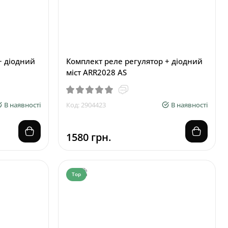
+ діодний
Комплект реле регулятор + діодний
міст ARR2028 AS
В наявності
Код: 2904423
В наявності
1580 грн.
Top