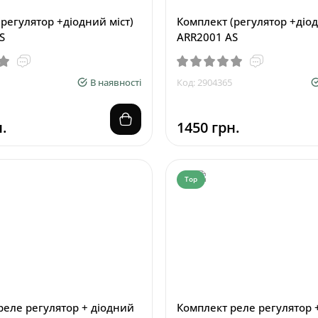
регулятор +діодний міст)
Комплект (регулятор +діод
S
ARR2001 AS
В наявності
Код: 2904365
.
1450 грн.
Top
реле регулятор + діодний
Комплект реле регулятор 