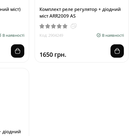
ний міст)
Комплект реле регулятор + діодний
міст ARR2009 AS
В наявності
Код: 2904249
В наявності
1650 грн.
+ діодний