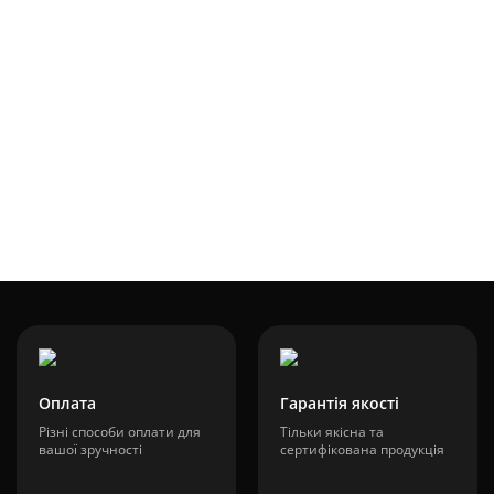
1
196
В наявності
Модель:7460162
110 грн.
Оплата
Гарантія якості
Різні способи оплати для
Тільки якісна та
вашої зручності
сертифікована продукція