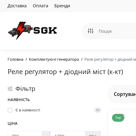
Доставка
Оплата
Бренди
Головна
Комплектуючі генератора
Реле регулятор + діодний мі
Реле регулятор + діодний міст (к-кт)
Фільтр
Сортуван
НАЯВНІСТЬ
Є в наявності
11
Top
ЦІНА
-
грн.