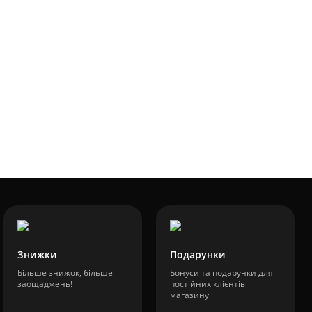
Mobiletron BH-ND10
В наявності
Модель:7103614
В наявності
180 грн.
Знижки
Подарунки
Більше знижок, більше
Бонуси та подарунки для
заощаджень!
постійних клієнтів
магазину