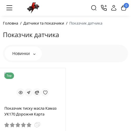
0
Головна
Датчики та показчики
Показчик датчика
Показчик датчика
Новинки
Top
Показчик тиску масла Камаз
УК170 Дорожня Карта