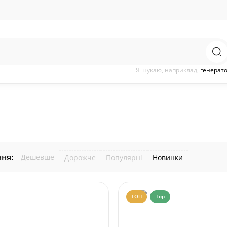
Я шукаю, наприклад,
генерат
ня:
Дешевше
Дорожче
Популярні
Новинки
ТОП
Top