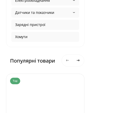
Електрообладнання
Датчики та показчики
Зарядні пристрої
Хомути
Популярні товари
Top
Top