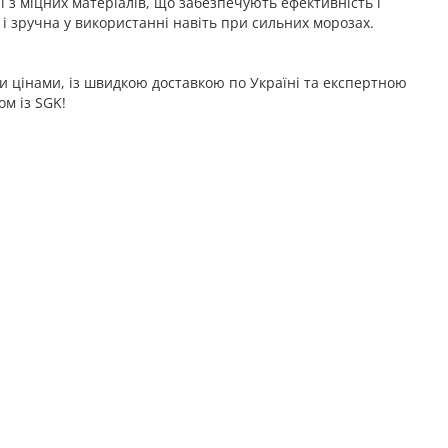
ні з міцних матеріалів, що забезпечують ефективність і
 і зручна у використанні навіть при сильних морозах.
 цінами, із швидкою доставкою по Україні та експертною
м із SGK!