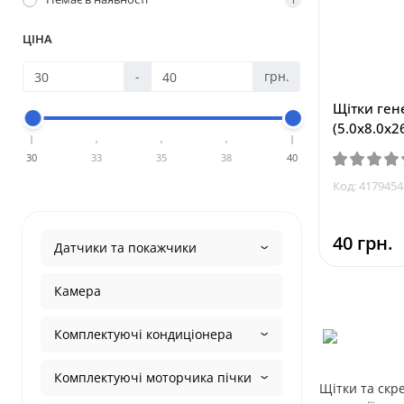
ЦІНА
-
грн.
Щітки ген
(5.0x8.0x2
30
33
35
38
40
Код: 4179454
40 грн.
Датчики та покажчики
Камера
Комплектуючі кондиціонера
Комплектуючі моторчика пічки
Щітки та скре