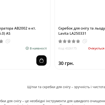
ератора AB2002 к-кт.
Скребок для снігу та льоду
6.0) AS
Lavita LA250331
В наявності
Код: 4326175
Очікується 
30 грн.
Щітки та скребки для снігу – зручність і чист
бки для снігу – це необхідні інструменти для швидкого очищення