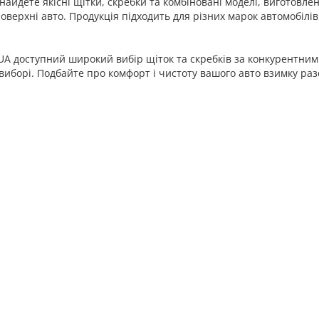
знайдете якісні щітки, скребки та комбіновані моделі, виготовле
оверхні авто. Продукція підходить для різних марок автомобілів
A доступний широкий вибір щіток та скребків за конкурентними
виборі. Подбайте про комфорт і чистоту вашого авто взимку разо