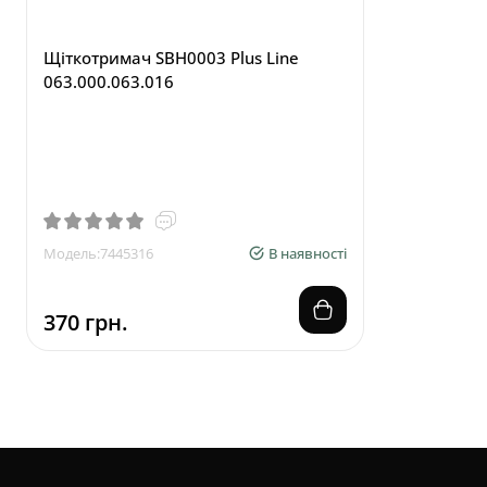
Щіткотримач SBH0003 Plus Line
063.000.063.016
Щіткотрим
WAI
Модель:7445316
В наявності
Модель:7104
370 грн.
110 грн.
від
100 грн.
Очисники
карбюратора