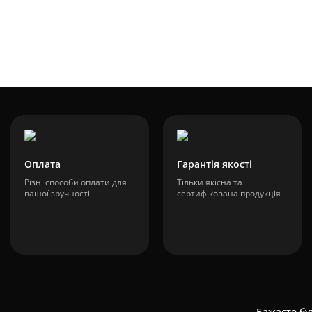
110 грн.
Оплата
Гарантія якості
Різні способи оплати для
Тільки якісна та
вашої зручності
сертифікована продукція
Бажаєте бут