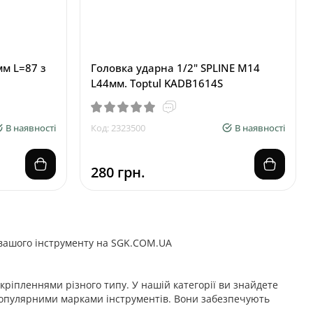
м L=87 з
Головка ударна 1/2" SPLINE M14
L44мм. Toptul KADB1614S
В наявності
Код: 2323500
В наявності
280 грн.
я вашого інструменту на SGK.COM.UA
кріпленнями різного типу. У нашій категорії ви знайдете
з популярними марками інструментів. Вони забезпечують