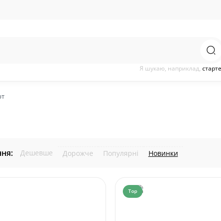
Я шукаю, наприклад,
старт
рт
ня:
Дешевше
Дорожче
Популярні
Новинки
Top