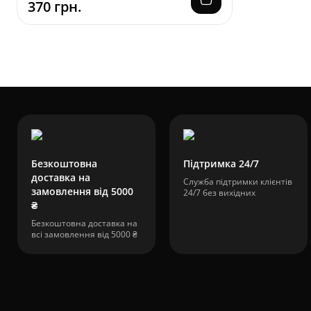
370 грн.
110 грн.
від
100 грн.
Очисники
карбюратора
Безкоштовна
Підтримка 24/7
доставка на
Служба підтримки клієнтів
замовлення від 5000
24/7 без вихідних
₴
Безкоштовна доставка на
всі замовлення від 5000 ₴