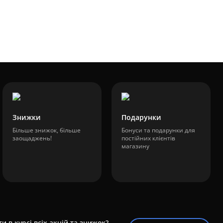
180 грн.
Знижки
Подарунки
Більше знижок, більше
Бонуси та подарунки для
заощаджень!
постійних клієнтів
магазину
и в курсі всіх акцій та знижок?