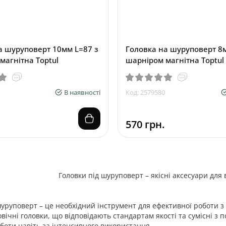
а шуруповерт 10мм L=87 з
Головка на шуруповерт 8м
магнітна Toptul
шарніром магнітна Toptul
В наявності
Код: 2579580
570 грн.
Головки під шуруповерт – якісні аксесуари дл
шуруповерт – це необхідний інструмент для ефективної роботи з 
говічні головки, що відповідають стандартам якості та сумісні 
оботи навіть за інтенсивного використання.