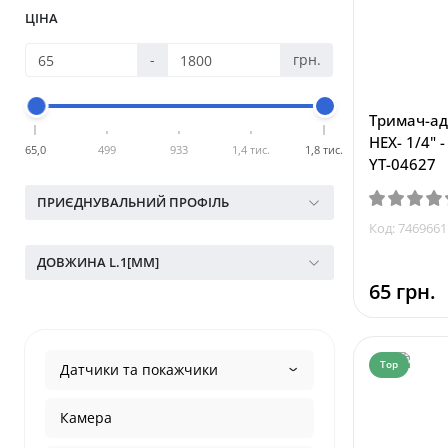
ЦІНА
-
грн.
Тримач-ад
HEX- 1/4" 
65,0
499
933
1,4 тис.
1,8 тис.
YT-04627
ПРИЄДНУВАЛЬНИЙ ПРОФІЛЬ
Код: 7469661
ДОВЖИНА L.1[ММ]
65 грн.
Top
Датчики та покажчики
Камера