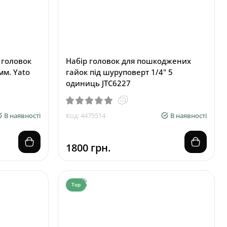
 головок
Набір головок для пошкоджених
 мм. Yato
гайок під шуруповерт 1/4" 5
одиниць JTC6227
В наявності
Код: 4475514
В наявності
1800 грн.
Top