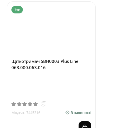
Top
Top
Щіткотримач SBH0003 Plus Line
063.000.063.016
Щіткотрим
WAI
Модель:7445316
В наявності
Модель:7104