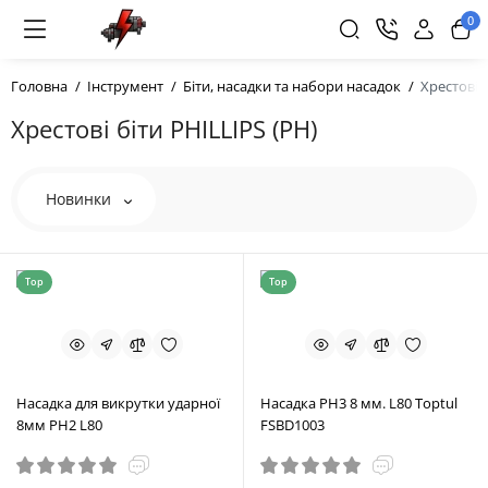
0
Головна
Інструмент
Біти, насадки та набори насадок
Хрестові 
Хрестові біти PHILLIPS (PH)
Новинки
Top
Top
Насадка для викрутки ударної
Насадка PH3 8 мм. L80 Toptul
8мм PH2 L80
FSBD1003