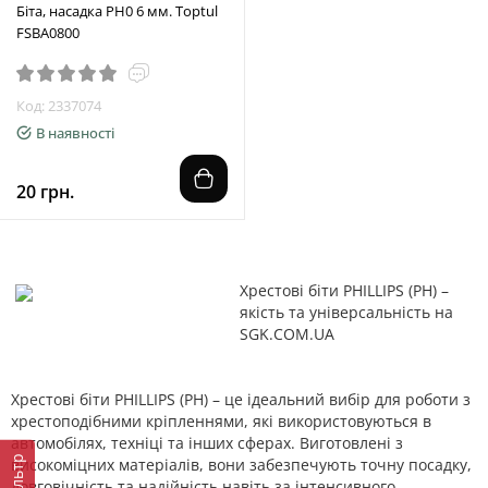
Біта, насадка PH0 6 мм. Toptul
FSBA0800
Код: 2337074
В наявності
20 грн.
Хрестові біти PHILLIPS (PH) –
якість та універсальність на
SGK.COM.UA
Хрестові біти PHILLIPS (PH) – це ідеальний вибір для роботи з
хрестоподібними кріпленнями, які використовуються в
автомобілях, техніці та інших сферах. Виготовлені з
Фільтр
високоміцних матеріалів, вони забезпечують точну посадку,
довговічність та надійність навіть за інтенсивного