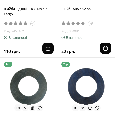
Шайба під шків F032139907
Шайба SRS9002 AS
Cargo
Код: 7460162
Код: 3849810
В наявності
В наявності
110 грн.
20 грн.
Top
Top