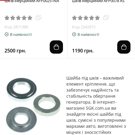
Шків інерційний AFP0025 INA
Шків інерційний AFP0078 AS
Код: 2871389
Код: 2342872
В наявності
В наявності
2500 грн.
1190 грн.
Шайба під шків – важливий
елемент кріплення, що
забезпечує надійність та
стабільність обертання
генератора. В інтернет-
магазині SGK.com.ua ви
знайдете якісні шайби під
шків, сумісні з популярними
марками авто, виготовлені з
міцних і зносостійких