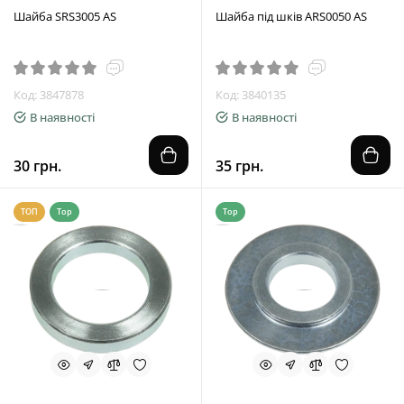
Шайба SRS3005 AS
Шайба під шків ARS0050 AS
Код: 3847878
Код: 3840135
В наявності
В наявності
30 грн.
35 грн.
ТОП
Top
Top