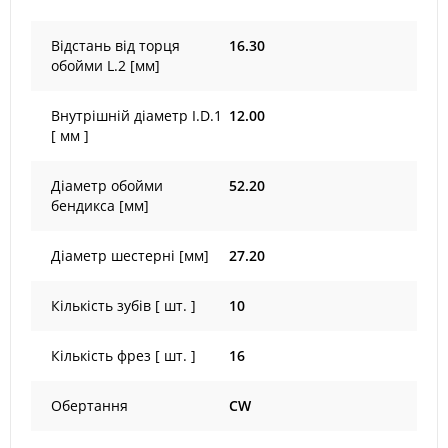
Відстань від торця
16.30
обойми L.2 [мм]
Внутрішній діаметр I.D.1
12.00
[ мм ]
Діаметр обойми
52.20
бендикса [мм]
Діаметр шестерні [мм]
27.20
Кількість зубів [ шт. ]
10
Кількість фрез [ шт. ]
16
Обертання
CW