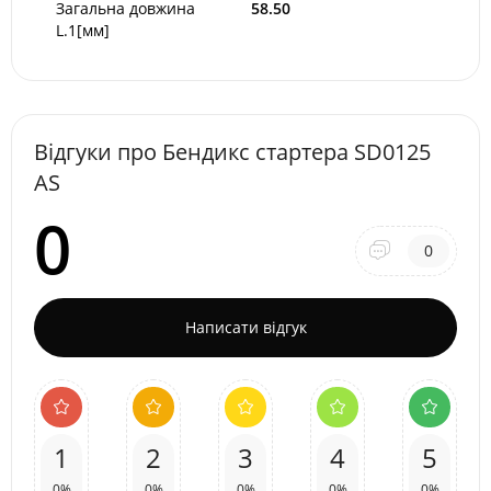
Загальна довжина
58.50
L.1[мм]
Відгуки про Бендикс стартера SD0125
AS
0
0
Написати відгук
1
2
3
4
5
0%
0%
0%
0%
0%