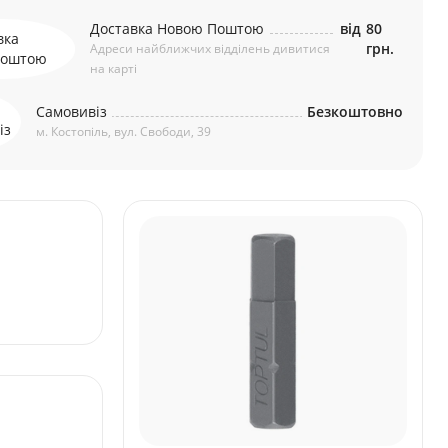
Доставка Новою Поштою
від
80
грн.
Адреси найближчих відділень дивитися
на карті
Самовивіз
Безкоштовно
м. Костопіль, вул. Свободи, 39