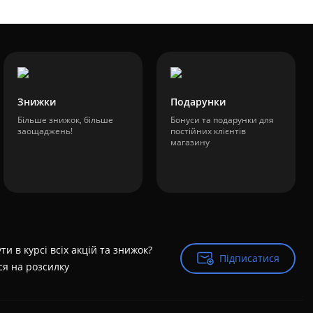
Знижки
Подарунки
Більше знижок, більше
Бонуси та подарунки для
заощаджень!
постійних клієнтів
магазину
ти в курсі всіх акцій та знижок?
Підписатися
Підписатися
ся на розсилку