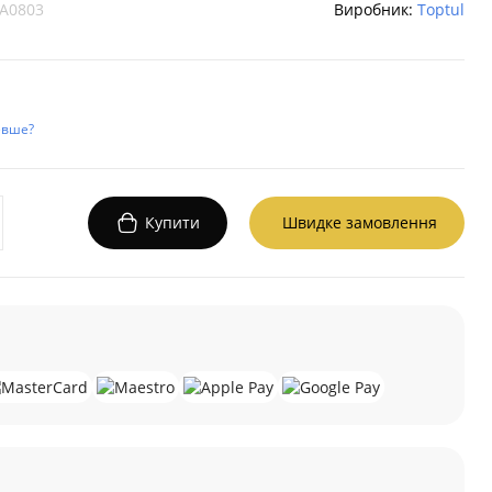
A0803
Виробник:
Toptul
евше?
Купити
Швидке замовлення
а