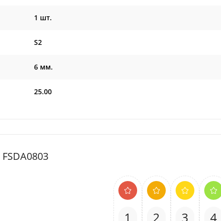
1 шт.
S2
6 мм.
25.00
l FSDA0803
1
2
3
4