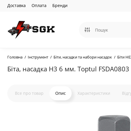
Доставка
Оплата
Бренди
Головна
Інструмент
Біти, насадки та набори насадок
Біти HE
Біта, насадка H3 6 мм. Toptul FSDA0803
Все про товар
Опис
Характеристики
Відг