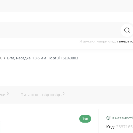
Я шукаю, наприклад,
генерат
X
Біта, насадка H3 6 мм. Toptul FSDA0803
0
0
уки
Питання - відповідь
В наявності
Top
Код:
2337165