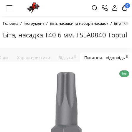
0
Головна
Інструмент
Біти, насадки та набори насадок
Біти TORX
Біта, насадка T40 6 мм. FSEA0840 Toptul
0
0
Опис
Характеристики
Відгуки
Питання - відповідь
Top