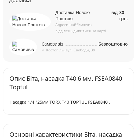
Доставка
Доставка Новою
від
80
Поштою
грн.
Адреси найближчих
відділень дивитися на карті
Самовивіз
Безкоштовно
м. Костопіль, вул. Свободи, 39
Опис Біта, насадка T40 6 мм. FSEA0840
Toptul
Насадка 1/4 "25мм TORX T40
TOPTUL FSEA0840
.
Основні характеристики Біта, насадка