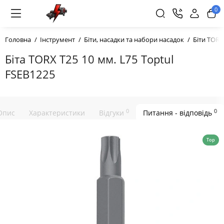
0
Головна
Інструмент
Біти, насадки та набори насадок
Біти TORX
Біта TORX T25 10 мм. L75 Toptul
FSEB1225
0
0
Опис
Характеристики
Відгуки
Питання - відповідь
Top