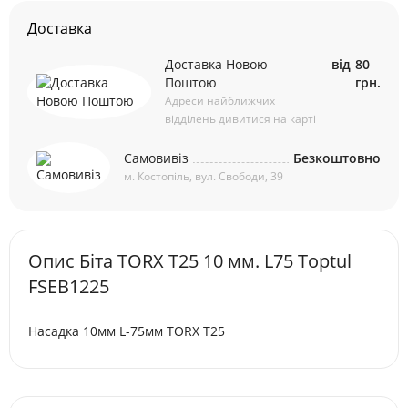
Доставка
Доставка Новою
від
80
Поштою
грн.
Адреси найближчих
відділень дивитися на карті
Самовивіз
Безкоштовно
м. Костопіль, вул. Свободи, 39
Опис Біта TORX T25 10 мм. L75 Toptul
FSEB1225
Насадка 10мм L-75мм TORX T25