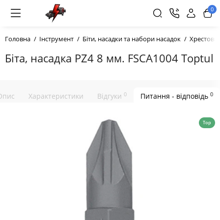
0
Головна
Інструмент
Біти, насадки та набори насадок
Хрестові 
Біта, насадка PZ4 8 мм. FSCA1004 Toptul
0
0
Опис
Характеристики
Відгуки
Питання - відповідь
Top