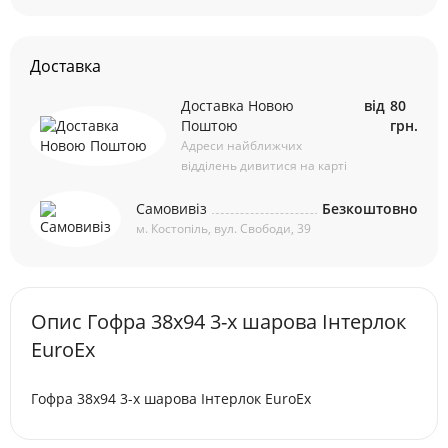
Доставка
Доставка Новою
від
80
Поштою
грн.
Адреси найближчих
відділень дивитися на карті
Самовивіз
Безкоштовно
м. Костопіль, вул. Свободи, 39
Опис Гофра 38х94 3-х шарова Інтерлок
EuroEx
Гофра 38х94 3-х шарова Інтерлок EuroEx