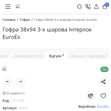
0
Головна
Гофри
Гофра 38х94 3-х шарова Інтерлок EuroEx
Гофра 38х94 3-х шарова Інтерлок
EuroEx
0
0
Опис
Характеристики
Відгуки
Питання - відповідь
Top
В наявності
Код:
2201928
Виробник:
EuroEx
Артикул:
38x94