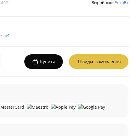
-497
Виробник:
EuroEx
евше?
Купити
Швидке замовлення
а