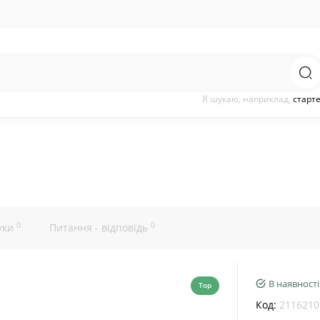
Я шукаю, наприклад,
старт
0
0
уки
Питання - відповідь
В наявності
Top
Код:
2116210