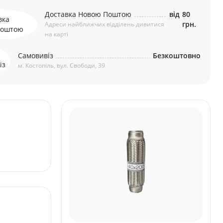
Доставка Новою Поштою
від
80
грн.
Адреси найближчих відділень дивитися
на карті
Самовивіз
Безкоштовно
м. Костопіль, вул. Свободи, 39