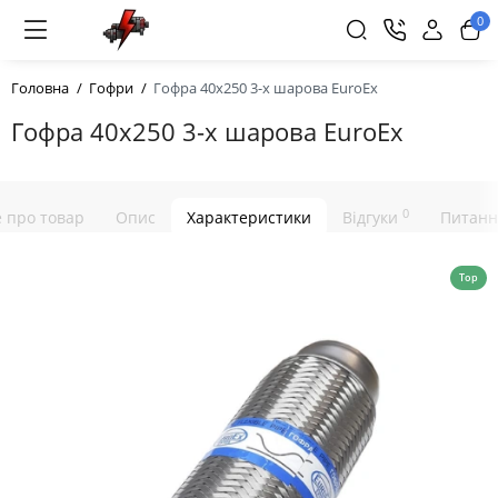
0
Головна
Гофри
Гофра 40х250 3-х шарова EuroEx
Гофра 40х250 3-х шарова EuroEx
0
е про товар
Опис
Характеристики
Відгуки
Питанн
Top