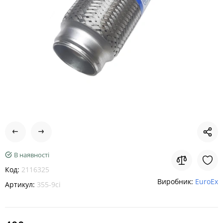
В наявності
Код:
2116325
Виробник:
EuroEx
Артикул:
355-9ci