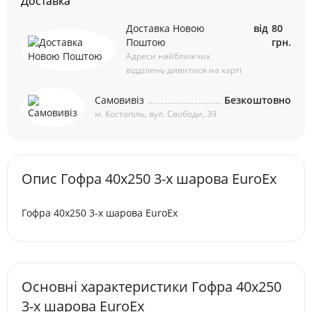
Доставка
Доставка Новою
від
80
Поштою
грн.
Адреси найближчих
відділень дивитися на карті
Самовивіз
Безкоштовно
м. Костопіль, вул. Свободи, 39
Опис Гофра 40х250 3-х шарова EuroEx
Гофра 40х250 3-х шарова EuroEx
Основні характеристики Гофра 40х250
3-х шарова EuroEx