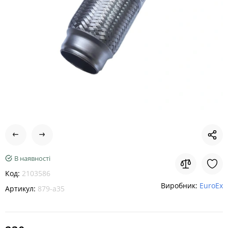
В наявності
Код:
2103586
Виробник:
EuroEx
Артикул:
879-a35