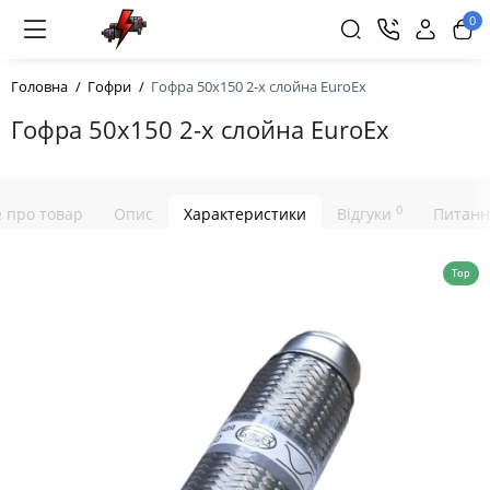
0
Головна
Гофри
Гофра 50х150 2-х слойна EuroEx
Гофра 50х150 2-х слойна EuroEx
0
е про товар
Опис
Характеристики
Відгуки
Питанн
Top