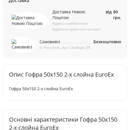
Доставка
Доставка Новою
від
80
Поштою
грн.
Адреси найближчих
відділень дивитися на карті
Самовивіз
Безкоштовно
м. Костопіль, вул. Свободи, 39
Опис Гофра 50х150 2-х слойна EuroEx
Гофра 50х150 2-х слойна EuroEx
Основні характеристики Гофра 50х150
2-х слойна EuroEx