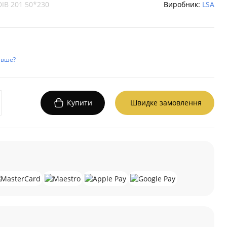
DIB 201 50*230
Виробник:
LSA
евше?
Купити
Швидке замовлення
а