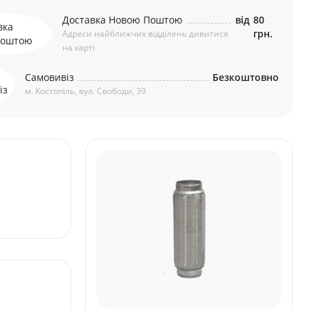
Доставка Новою Поштою
від
80
грн.
Адреси найближчих відділень дивитися
на карті
Самовивіз
Безкоштовно
м. Костопіль, вул. Свободи, 39