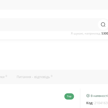
Я шукаю, наприклад,
S30
0
0
уки
Питання - відповідь
В наявності
Top
Код:
2104163