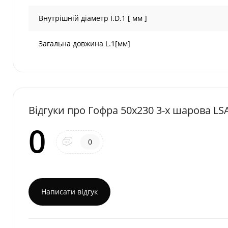
Внутрішній діаметр I.D.1 [ мм ]
Загальна довжина L.1[мм]
Відгуки про Гофра 50х230 3-х шарова LS
0
0
Написати відгук