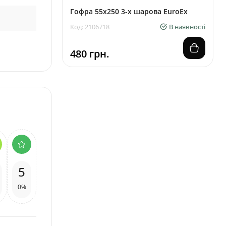
Гофра 55х250 3-х шарова EuroEx
Код: 2106718
В наявності
480 грн.
5
0%