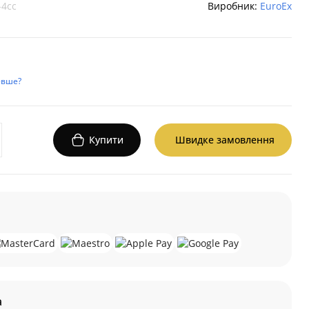
-4cc
Виробник:
EuroEx
евше?
Купити
Швидке замовлення
а