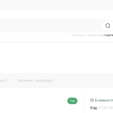
Я шукаю, наприклад,
старт
0
0
уки
Питання - відповідь
В наявності
Top
Код:
2106718