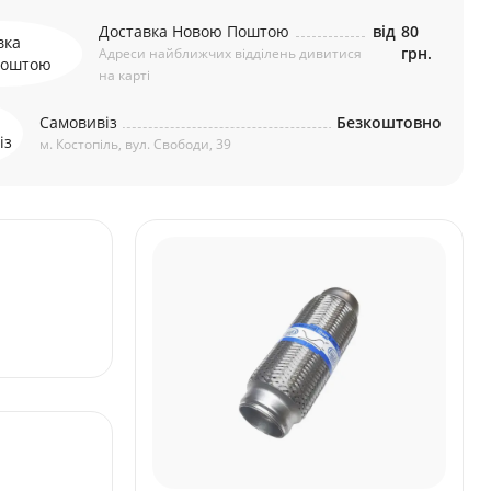
Доставка Новою Поштою
від
80
грн.
Адреси найближчих відділень дивитися
на карті
Самовивіз
Безкоштовно
м. Костопіль, вул. Свободи, 39