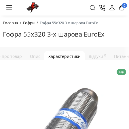
0
Головна
Гофри
Гофра 55х320 3-х шарова EuroEx
Гофра 55х320 3-х шарова EuroEx
0
е про товар
Опис
Характеристики
Відгуки
Питанн
Top