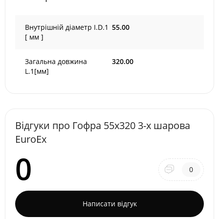
Внутрішній діаметр I.D.1
55.00
[ мм ]
Загальна довжина
320.00
L.1[мм]
Відгуки про Гофра 55х320 3-х шарова
EuroEx
0
0
Написати відгук