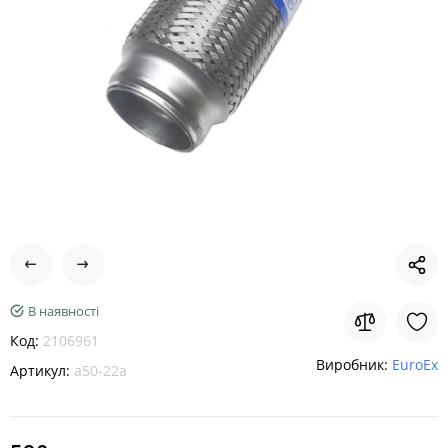
В наявності
Код:
2106961
Виробник:
EuroEx
Артикул:
a50-22a