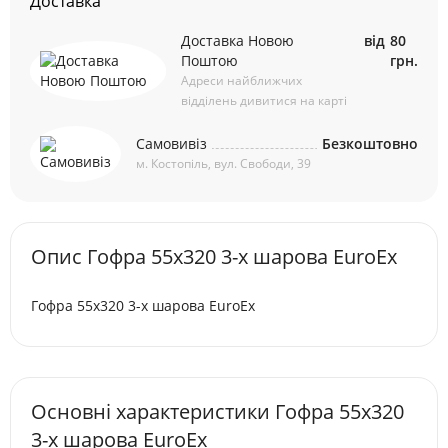
Доставка
Доставка Новою
від
80
Поштою
грн.
Адреси найближчих
відділень дивитися на карті
Самовивіз
Безкоштовно
м. Костопіль, вул. Свободи, 39
Опис Гофра 55х320 3-х шарова EuroEx
Гофра 55х320 3-х шарова EuroEx
Основні характеристики Гофра 55х320
3-х шарова EuroEx