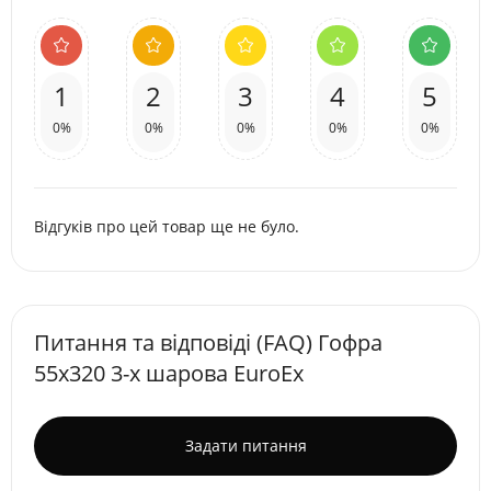
1
2
3
4
5
0%
0%
0%
0%
0%
Відгуків про цей товар ще не було.
Питання та відповіді (FAQ) Гофра
55х320 3-х шарова EuroEx
Задати питання