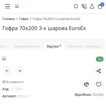
0
Головна
Гофри
Гофра 70х200 3-х шарова EuroEx
Гофра 70х200 3-х шарова EuroEx
0
0
Опис
Характеристики
Відгуки
Питання - відповідь
Top
В наявності
Код:
2115431
Виробник:
EuroEx
Артикул:
8bb-6c1