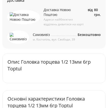
Доставка
Доставка Новою
від
80
Поштою
грн.
Адреси найближчих
відділень дивитися на карті
Самовивіз
Безкоштовно
м. Костопіль, вул. Свободи, 39
Опис Головкa торцева 1/2 13мм 6гр
Toptul
Основні характеристики Головкa
торцева 1/2 13мм 6гр Toptul