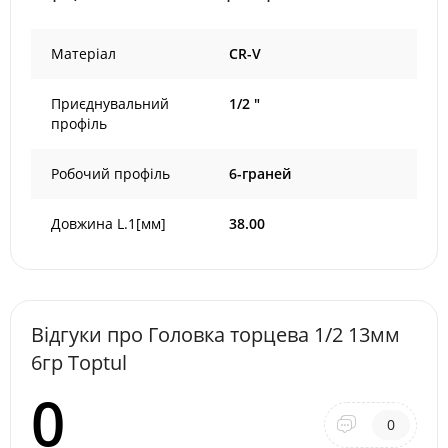
Матеріал
CR-V
Приєднувальний
1/2 "
профіль
Робочий профіль
6-граней
Довжина L.1[мм]
38.00
Відгуки про Головкa торцева 1/2 13мм
6гр Toptul
0
0