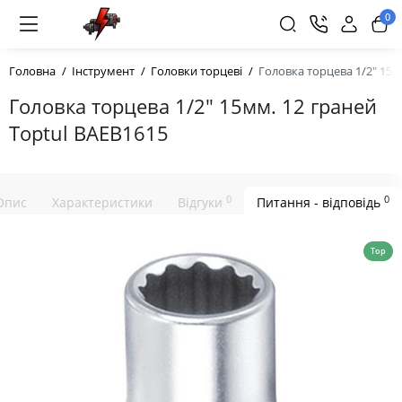
0
Головна
Інструмент
Головки торцеві
Головкa торцева 1/2" 15м
Головкa торцева 1/2" 15мм. 12 граней
Toptul BAEB1615
0
0
Опис
Характеристики
Відгуки
Питання - відповідь
Top