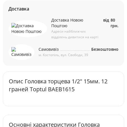
Доставка
Доставка Новою
від
80
Поштою
грн.
Адреси найближчих
відділень дивитися на карті
Самовивіз
Безкоштовно
м. Костопіль, вул. Свободи, 39
Опис Головкa торцева 1/2" 15мм. 12
граней Toptul BAEB1615
Основні характеристики Головкa