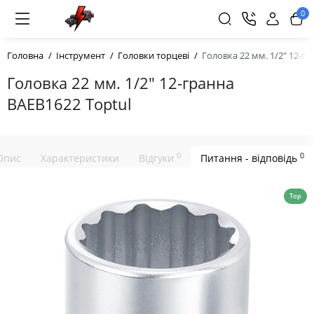
0
Головна
Інструмент
Головки торцеві
Головкa 22 мм. 1/2" 12-г
Головкa 22 мм. 1/2" 12-гранна
BAEB1622 Toptul
0
0
Опис
Характеристики
Відгуки
Питання - відповідь
Top