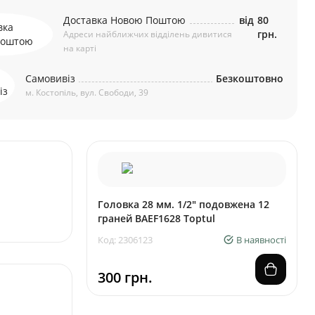
Доставка Новою Поштою
від
80
грн.
Адреси найближчих відділень дивитися
на карті
Самовивіз
Безкоштовно
м. Костопіль, вул. Свободи, 39
Головкa 28 мм. 1/2" подовжена 12
граней BAEF1628 Toptul
Код: 2306123
В наявності
300 грн.