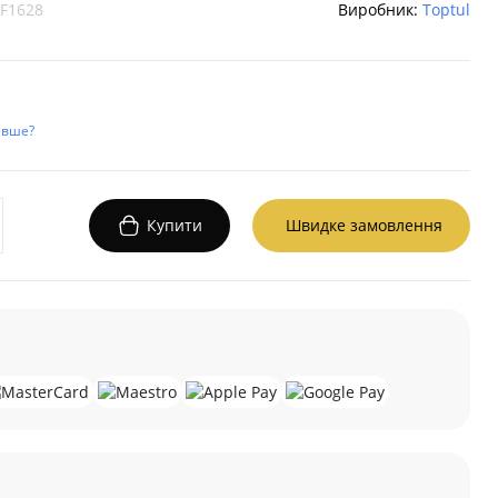
F1628
Виробник:
Toptul
евше?
Купити
Швидке замовлення
а