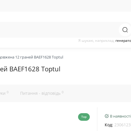
Я шукаю, наприклад,
генерат
довжена 12 граней BAEF1628 Toptul
ней BAEF1628 Toptul
0
0
уки
Питання - відповідь
В наявності
Top
Код:
2306123