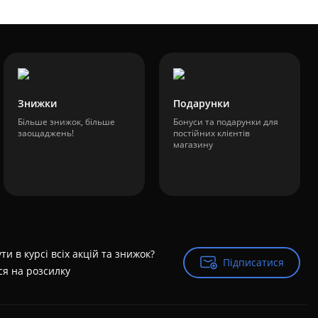
Знижки
Подарунки
Більше знижок, більше
Бонуси та подарунки для
заощаджень!
постійних клієнтів
магазину
ти в курсі всіх акцій та знижок?
Підписатися
Підписатися
ся на розсилку