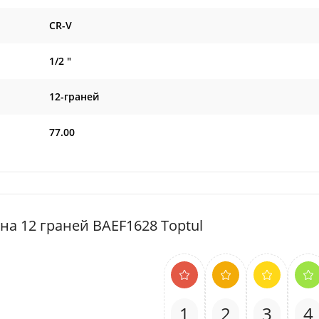
CR-V
1/2 "
12-граней
77.00
ена 12 граней BAEF1628 Toptul
1
2
3
4