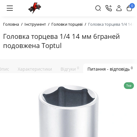
0
Головна
Інструмент
Головки торцеві
Головка торцева 1/4 14 
Головка торцева 1/4 14 мм 6граней
подовжена Toptul
0
0
Опис
Характеристики
Відгуки
Питання - відповідь
Top