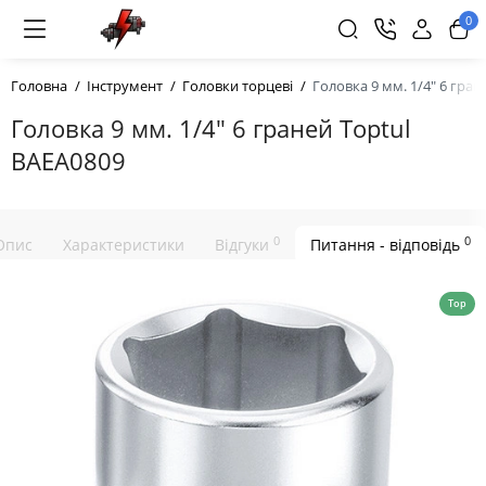
0
Головна
Інструмент
Головки торцеві
Головка 9 мм. 1/4" 6 гран
Головка 9 мм. 1/4" 6 граней Toptul
BAEA0809
0
0
Опис
Характеристики
Відгуки
Питання - відповідь
Top