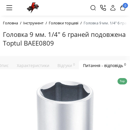
0
Головна
Інструмент
Головки торцеві
Головка 9 мм. 1/4" 6 гра
Головка 9 мм. 1/4" 6 граней подовжена
Toptul BAEE0809
0
0
Опис
Характеристики
Відгуки
Питання - відповідь
Top