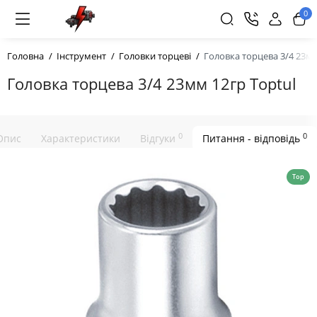
0
Головна
Інструмент
Головки торцеві
Головка торцева 3/4 23мм
Головка торцева 3/4 23мм 12гр Toptul
0
0
Опис
Характеристики
Відгуки
Питання - відповідь
Top