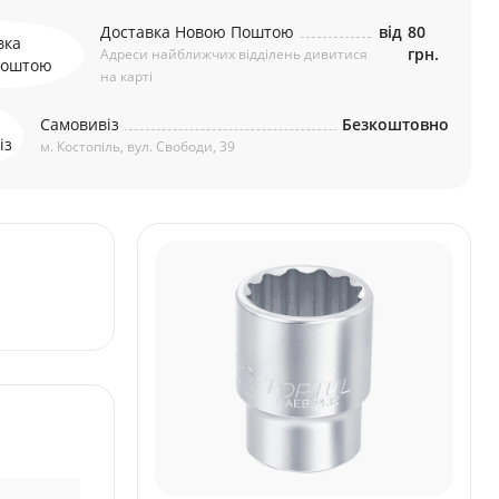
Доставка Новою Поштою
від
80
грн.
Адреси найближчих відділень дивитися
на карті
Самовивіз
Безкоштовно
м. Костопіль, вул. Свободи, 39