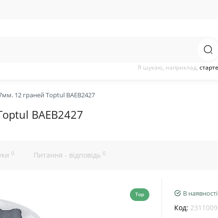
Я шукаю, наприклад,
старт
7мм. 12 граней Toptul BAEB2427
Toptul BAEB2427
0
0
уки
Питання - відповідь
В наявності
Top
Код:
2311009