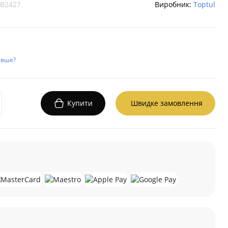
B2427
Виробник:
Toptul
евше?
Купити
Швидке замовлення
а