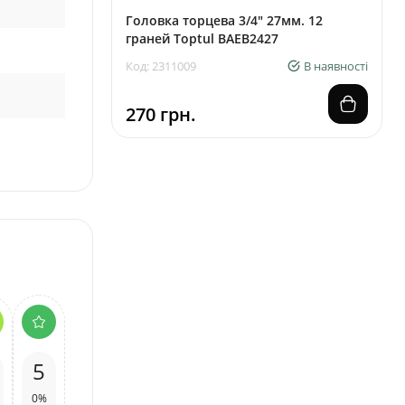
Головка торцева 3/4" 27мм. 12
граней Toptul BAEB2427
Код: 2311009
В наявності
270 грн.
5
0%