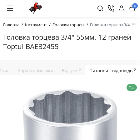
0
Головна
Інструмент
Головки торцеві
Головка торцева 3/4" 55м
Головка торцева 3/4" 55мм. 12 граней
Toptul BAEB2455
0
0
Опис
Характеристики
Відгуки
Питання - відповідь
Top