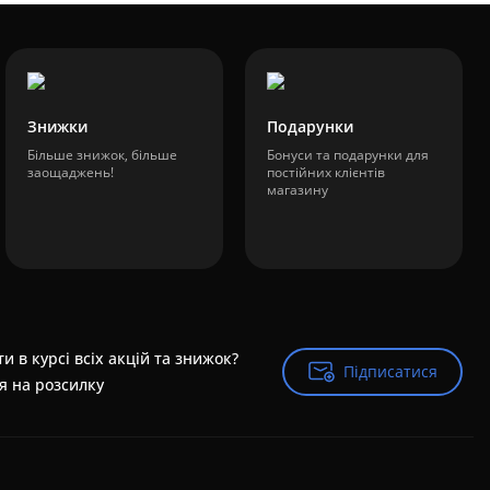
Знижки
Подарунки
Більше знижок, більше
Бонуси та подарунки для
заощаджень!
постійних клієнтів
магазину
и в курсі всіх акцій та знижок?
Підписатися
Підписатися
я на розсилку