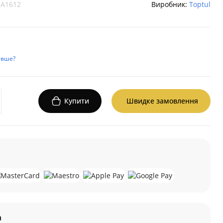
A1612
Виробник:
Toptul
евше?
Купити
Швидке замовлення
а