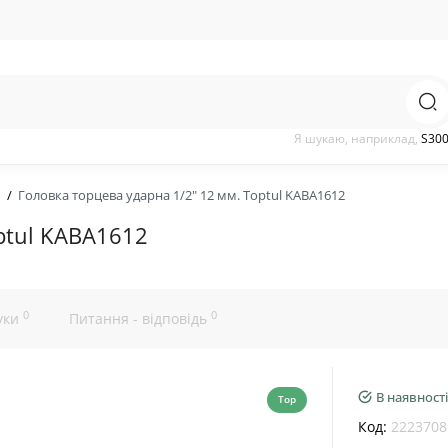
Я шукаю, наприклад,
S30
Головка торцева ударна 1/2" 12 мм. Toptul KABA1612
ptul KABA1612
0
0
уки
Питання - відповідь
В наявності
Top
Код:
2223708