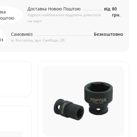
Доставка Новою Поштою
від
80
грн.
Адреси найближчих відділень дивитися
на карті
Самовивіз
Безкоштовно
м. Костопіль, вул. Свободи, 39