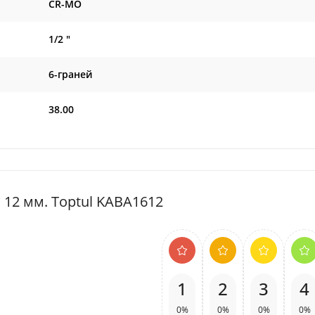
CR-MO
1/2 "
6-граней
38.00
" 12 мм. Toptul KABA1612
1
2
3
4
0%
0%
0%
0%