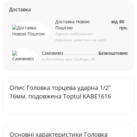
Доставка
Доставка Новою
від
80
Поштою
грн.
Адреси найближчих
відділень дивитися на карті
Самовивіз
Безкоштовно
м. Костопіль, вул. Свободи, 39
Опис Головка торцева ударна 1/2"
16мм. подовжена Toptul KABE1616
Основні характеристики Головка