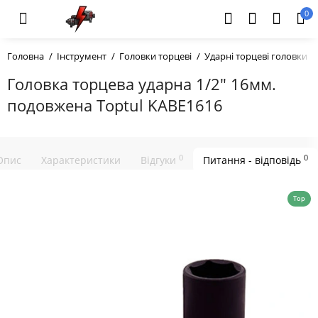
0
Головна
Інструмент
Головки торцеві
Ударні торцеві головки
Головка торцева ударна 1/2" 16мм.
подовжена Toptul KABE1616
0
0
Опис
Характеристики
Відгуки
Питання - відповідь
Top