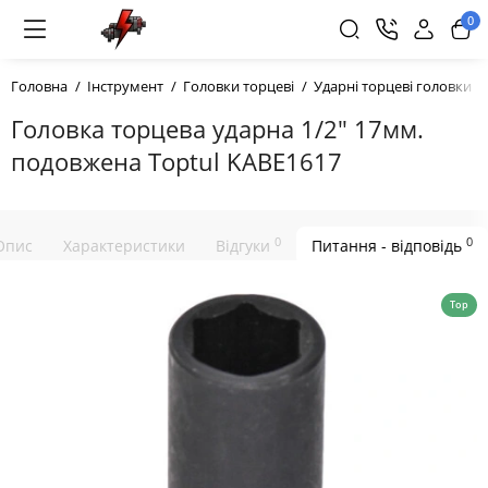
0
Головна
Інструмент
Головки торцеві
Ударні торцеві головки
Головка торцева ударна 1/2" 17мм.
подовжена Toptul KABE1617
0
0
Опис
Характеристики
Відгуки
Питання - відповідь
Top