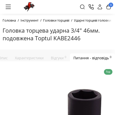
0
Головна
Інструмент
Головки торцеві
Ударні торцеві головки
Головка торцева ударна 3/4" 46мм.
подовжена Toptul KABE2446
0
0
Опис
Характеристики
Відгуки
Питання - відповідь
Top