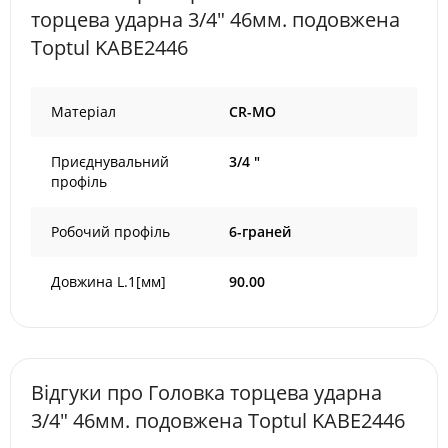
торцева ударна 3/4" 46мм. подовжена
Toptul KABE2446
Матеріал
CR-MO
Приєднувальний
3/4 "
профіль
Робочий профіль
6-граней
Довжина L.1[мм]
90.00
Відгуки про Головка торцева ударна
3/4" 46мм. подовжена Toptul KABE2446