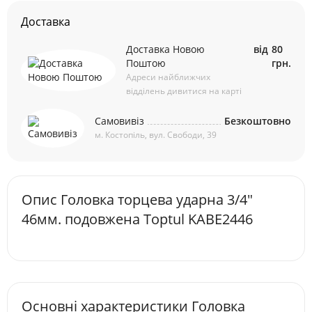
Доставка
Доставка Новою
від
80
Поштою
грн.
Адреси найближчих
відділень дивитися на карті
Самовивіз
Безкоштовно
м. Костопіль, вул. Свободи, 39
Опис Головка торцева ударна 3/4"
46мм. подовжена Toptul KABE2446
Основні характеристики Головка