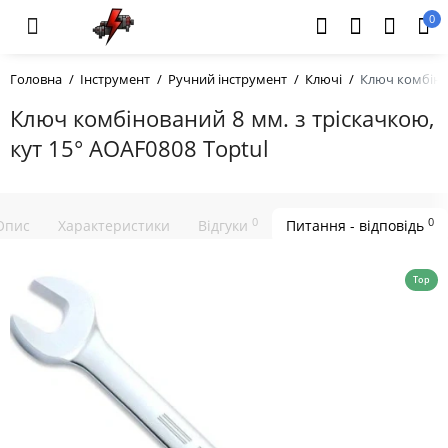
0
Головна
Інструмент
Ручний інструмент
Ключі
Ключ комбінов
Ключ комбінований 8 мм. з тріскачкою,
кут 15° AOAF0808 Toptul
0
0
Опис
Характеристики
Відгуки
Питання - відповідь
Top