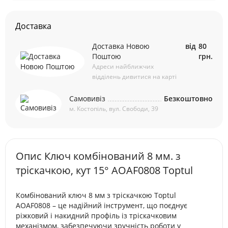
Доставка
Доставка Новою
від
80
Поштою
грн.
Адреси найближчих
відділень дивитися на карті
Самовивіз
Безкоштовно
м. Костопіль, вул. Свободи, 39
Опис Ключ комбінований 8 мм. з
тріскачкою, кут 15° AOAF0808 Toptul
Комбінований ключ 8 мм з тріскачкою Toptul
AOAF0808 – це надійний інструмент, що поєднує
ріжковий і накидний профіль із тріскачковим
механізмом, забезпечуючи зручність роботи у