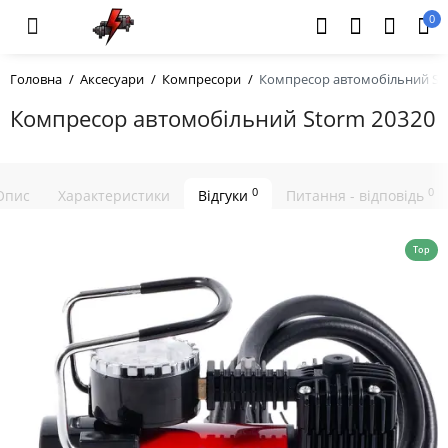
0
Головна
Аксесуари
Компресори
Компресор автомобільний St
Компресор автомобільний Storm 20320
0
0
Опис
Характеристики
Відгуки
Питання - відповідь
Top