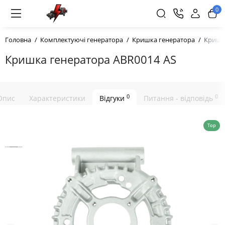
0
Головна
Комплектуючі генератора
Кришка генератора
Кришк
Кришка генератора ABR0014 AS
0
0
Опис
Характеристики
Відгуки
Питання - відповідь
Top