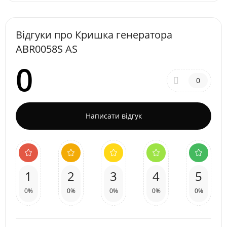
Відгуки про Кришка генератора
ABR0058S AS
0
0
Написати відгук
1
2
3
4
5
0%
0%
0%
0%
0%