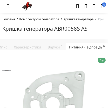
0
Головна
Комплектуючі генератора
Кришка генератора
Кришк
Кришка генератора ABR0058S AS
0
0
Опис
Характеристики
Відгуки
Питання - відповідь
Top