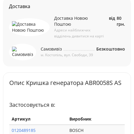
Доставка
Доставка Новою
від
80
Поштою
грн.
Адреси найближчих
відділень дивитися на карті
Самовивіз
Безкоштовно
м. Костопіль, вул. Свободи, 39
Опис Кришка генератора ABR0058S AS
Застосовується в:
Артикул
Виробник
0120489185
BOSCH