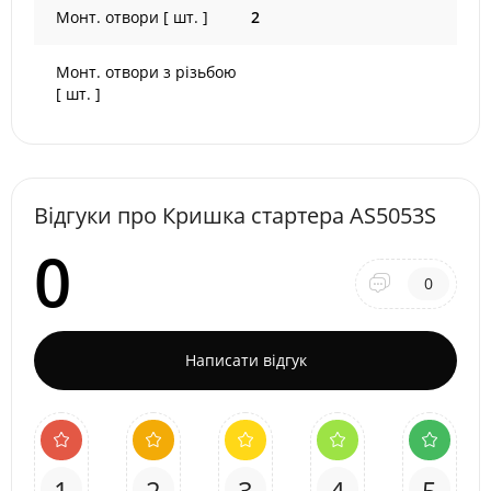
Монт. отвори [ шт. ]
2
Монт. отвори з різьбою
[ шт. ]
Відгуки про Кришка стартера AS5053S
0
0
Написати відгук
1
2
3
4
5