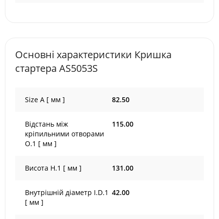
Основні характеристики Кришка
стартера AS5053S
Size A [ мм ]
82.50
Відстань між
115.00
кріпильними отворами
O.1 [ мм ]
Висота H.1 [ мм ]
131.00
Внутрішній діаметр I.D.1
42.00
[ мм ]