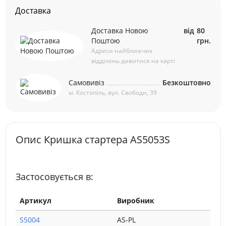
Доставка
Доставка Новою
від
80
Поштою
грн.
Адреси найближчих
відділень дивитися на карті
Самовивіз
Безкоштовно
м. Костопіль, вул. Свободи, 39
Опис Кришка стартера AS5053S
Застосовується в:
Артикул
Виробник
S5004
AS-PL