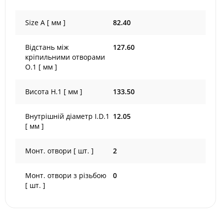
Size A [ мм ]
82.40
Відстань між
127.60
кріпильними отворами
O.1 [ мм ]
Висота H.1 [ мм ]
133.50
Внутрішній діаметр I.D.1
12.05
[ мм ]
Монт. отвори [ шт. ]
2
Монт. отвори з різьбою
0
[ шт. ]