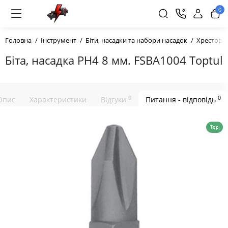
0
Головна
Інструмент
Біти, насадки та набори насадок
Хрестові 
Біта, насадка PH4 8 мм. FSBA1004 Toptul
0
0
Опис
Характеристики
Відгуки
Питання - відповідь
Top