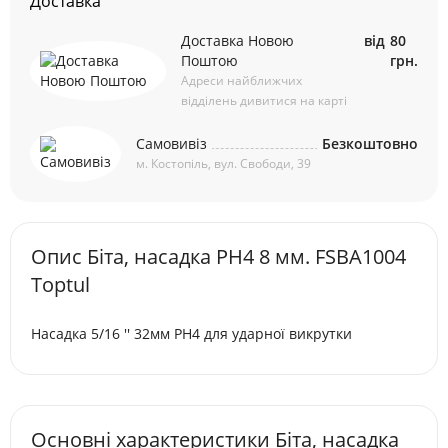
Доставка
Доставка Новою
від
80
Поштою
грн.
Адреси найближчих
відділень дивитися на карті
Самовивіз
Безкоштовно
м. Костопіль, вул. Свободи, 39
Опис Біта, насадка PH4 8 мм. FSBA1004
Toptul
Насадка 5/16 '' 32мм PH4 для ударної викрутки
Основні характеристики Біта, насадка