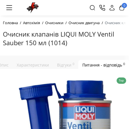
0
Головна
Автохімія
Очисники
Очисник двигуна
Очисник клапа
Очисник клапанів LIQUI MOLY Ventil
Sauber 150 мл (1014)
0
0
Опис
Характеристики
Відгуки
Питання - відповідь
Top