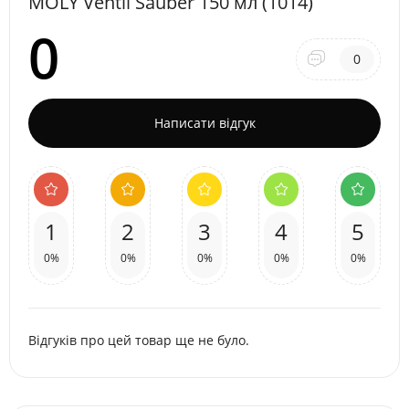
MOLY Ventil Sauber 150 мл (1014)
0
0
Написати відгук
1
2
3
4
5
0%
0%
0%
0%
0%
Відгуків про цей товар ще не було.