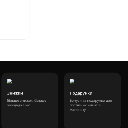
Знижки
Подарунки
Більше знижок, більше
Бонуси та подарунки для
заощаджень!
постійних клієнтів
магазину