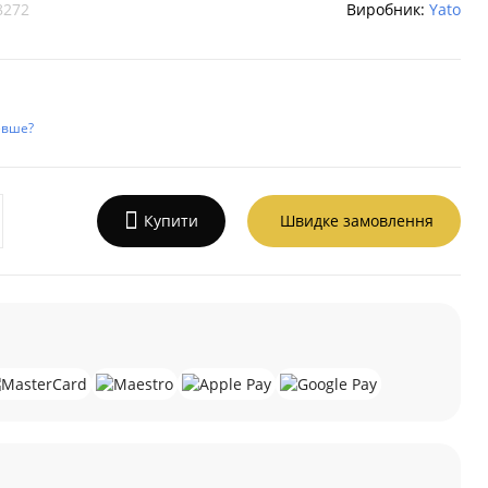
8272
Виробник:
Yato
евше?
Купити
Швидке замовлення
а