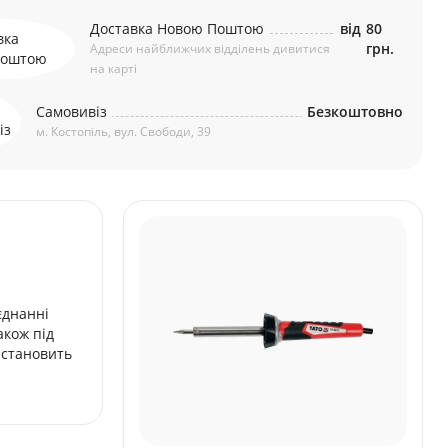
Доставка Новою Поштою
від
80
грн.
Адреси найближчих відділень дивитися
на карті
Самовивіз
Безкоштовно
м. Костопіль, вул. Свободи, 39
єднанні
акож під
 становить