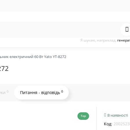
Я шукаю, наприклад,
генера
ьник електричний 60 Вт Yato YT-8272
272
0
0
уки
Питання - відповідь
В наявності
Top
Код:
2002523