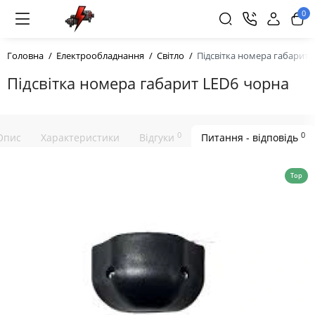
0
Головна
Електрообладнання
Світло
Підсвітка номера габарит 
Підсвітка номера габарит LED6 чорна
0
0
Опис
Характеристики
Відгуки
Питання - відповідь
Top