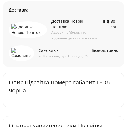
Доставка
Доставка Новою
від
80
Поштою
грн.
Адреси найближчих
відділень дивитися на карті
Самовивіз
Безкоштовно
м. Костопіль, вул. Свободи, 39
Опис Підсвітка номера габарит LED6
чорна
Основні характеристики Підсвітка