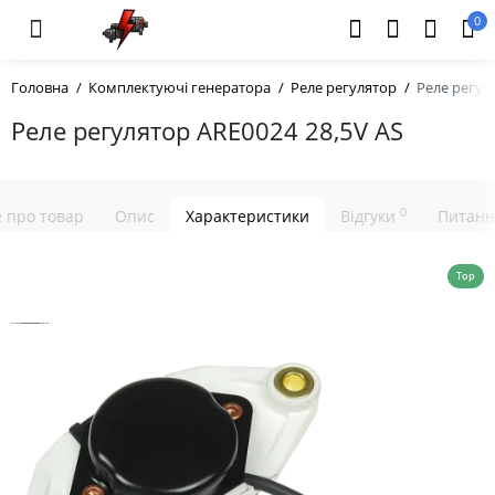
0
Головна
Комплектуючі генератора
Реле регулятор
Реле регул
Реле регулятор ARE0024 28,5V AS
0
е про товар
Опис
Характеристики
Відгуки
Питанн
Top