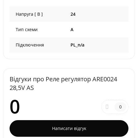
Напруга [ В ]
24
Тип схеми
A
Підключення
PL_n/a
Відгуки про Реле регулятор ARE0024
28,5V AS
0
0
Написати відгук