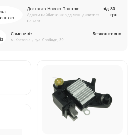
Доставка Новою Поштою
від
80
грн.
Адреси найближчих відділень дивитися
на карті
Самовивіз
Безкоштовно
м. Костопіль, вул. Свободи, 39