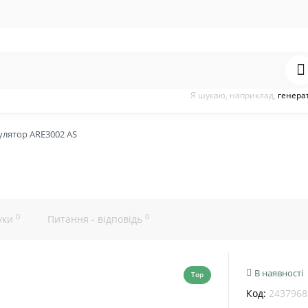
Я шукаю, наприклад,
генера
улятор ARE3002 AS
0
0
уки
Питання - відповідь
В наявності
Top
Код:
2437968