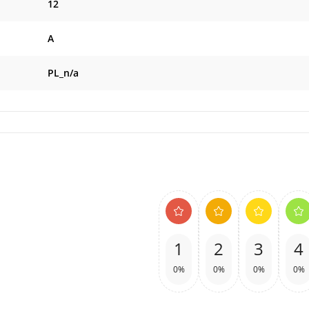
12
A
PL_n/a
1
2
3
4
0%
0%
0%
0%