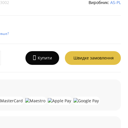
3002
Виробник:
AS-PL
евше?
Купити
Швидке замовлення
а